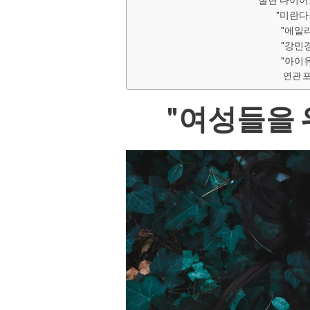
"미란다
"에일리
"강민경
"아이유
연관 
"여성들을 