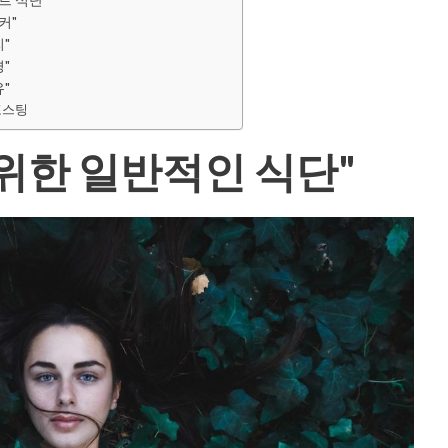
커"
"
"
"
포스팅
위한 일반적인 식단"