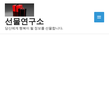
콘
텐
츠
메
선물연구소
로
인
건
당신에게 행복이 될 정보를 선물합니다.
너
메
뛰
뉴
기